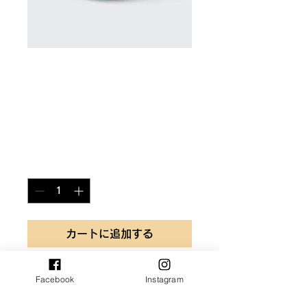
SKU： 126351351935
商品名
価
￥45
格
数量
*
カートに追加する
商品の詳細を入力してください。
Facebook
Instagram
あなたの商品の特徴やおすすめの
ポイントをわかりやすく説明しま